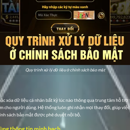
Quy trình xử lý dữ liệu ở chính sách bảo mật
ặc xóa dữ liệu cá nhân bất kỳ lúc nào thông qua trung tâm hỗ trợ
m cho người dùng. Hệ thống luôn ghi nhận mọi thay đổi, giúp việc 
ính sách bảo mật được phê duyệt nội bộ.
ùng thông tin minh bạch