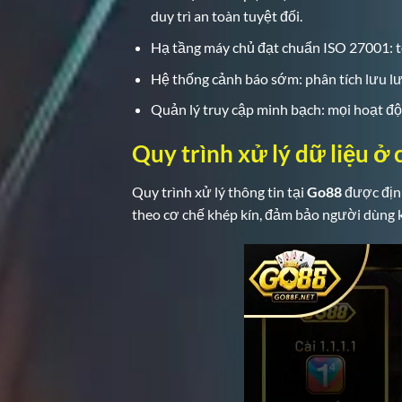
duy trì an toàn tuyệt đối.
Hạ tầng máy chủ đạt chuẩn ISO 27001: to
Hệ thống cảnh báo sớm: phân tích lưu lư
Quản lý truy cập minh bạch: mọi hoạt độ
Quy trình xử lý dữ liệu ở
Quy trình xử lý thông tin tại
Go88
được định
theo cơ chế khép kín, đảm bảo người dùng k