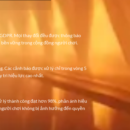
n GDPR. Mọi thay đổi đều được thông báo
in bền vững trong cộng đồng người chơi.
g. Các cảnh báo được xử lý chỉ trong vòng 5
 trì hiệu lực cao nhất.
ử lý thành công đạt hơn 98%, phản ánh hiệu
iữ người chơi không bị ảnh hưởng đến quyền