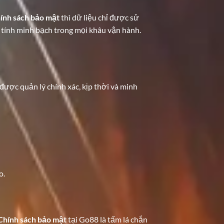
ính sách bảo mật
thì dữ liệu chỉ được sử
ữ tính minh bạch trong mọi khâu vận hành.
được quản lý chính xác, kịp thời và minh
o.
Chính sách bảo mật
tại Go88 là tấm lá chắn