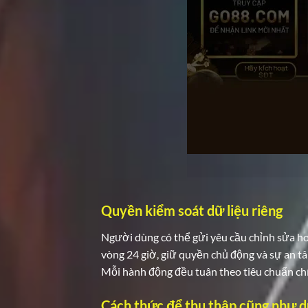
Quyền kiểm soát dữ liệu riêng
Người dùng có thể gửi yêu cầu chỉnh sửa ho
vòng 24 giờ, giữ quyền chủ động và sự an tâ
Mỗi hành động đều tuân theo tiêu chuẩn ch
Cách thức để thu thập cũng như d