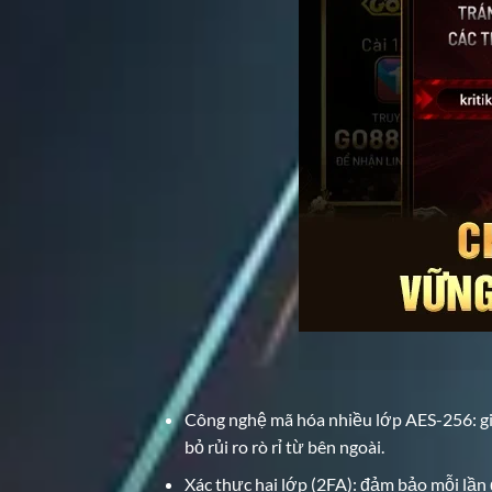
Công nghệ mã hóa nhiều lớp AES-256: giữ 
bỏ rủi ro rò rỉ từ bên ngoài.
Xác thực hai lớp (2FA): đảm bảo mỗi lần