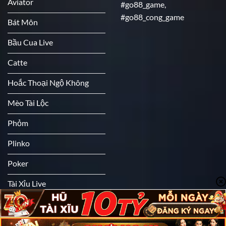
Aviator
#go88_game,
#go88_cong_game
Bát Môn
Bầu Cua Live
Catte
Hoắc Thoại Ngộ Không
Mèo Tài Lộc
Phỏm
Plinko
Poker
Tài Xỉu Live
Xóc ĐĩaLive