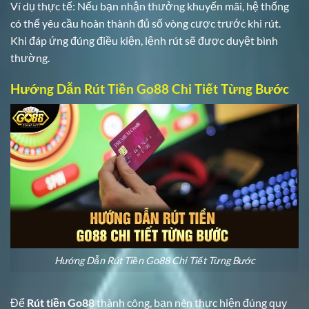
Ví dụ thực tế: Nếu bạn nhận thưởng khuyến mãi, hệ thống
có thể yêu cầu hoàn thành đủ số vòng cược trước khi rút.
Khi đáp ứng đúng điều kiện, lệnh rút sẽ được duyệt bình
thường.
Hướng Dẫn Rút Tiền Go88 Chi Tiết Từng Bước
Hướng Dẫn Rút Tiền Go88 Chi Tiết Từng Bước
Để
Rút tiền Go88
thành công, bạn nên thực hiện đúng quy