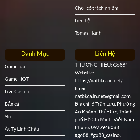
Chơi có trách nhiệm
Liên hệ
Tomas Hạnh
Danh Mục
Liên Hệ
THƯƠNG HIỆU: Go88f
Game bài
Website:
Game HOT
https://natbkca.in.net/
Email:
Live Casino
natbkca.in.net@gmail.com
Bắn cá
Địa chỉ: 6 Trần Lựu, Phường
An Khánh, Thủ Đức, Thành
Slot
phố Hồ Chí Minh, Việt Nam
Phone: 0972948088
Ất Tỵ Linh Châu
#go88 ,#go88_casino,