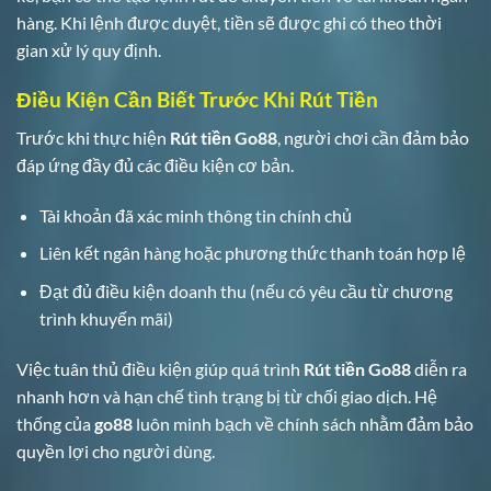
hàng. Khi lệnh được duyệt, tiền sẽ được ghi có theo thời
gian xử lý quy định.
Điều Kiện Cần Biết Trước Khi Rút Tiền
Trước khi thực hiện
Rút tiền Go88
, người chơi cần đảm bảo
đáp ứng đầy đủ các điều kiện cơ bản.
Tài khoản đã xác minh thông tin chính chủ
Liên kết ngân hàng hoặc phương thức thanh toán hợp lệ
Đạt đủ điều kiện doanh thu (nếu có yêu cầu từ chương
trình khuyến mãi)
Việc tuân thủ điều kiện giúp quá trình
Rút tiền Go88
diễn ra
nhanh hơn và hạn chế tình trạng bị từ chối giao dịch. Hệ
thống của
go88
luôn minh bạch về chính sách nhằm đảm bảo
quyền lợi cho người dùng.