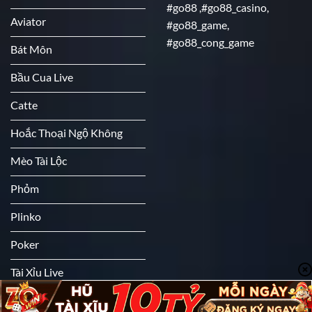
#go88 ,#go88_casino,
Aviator
#go88_game,
#go88_cong_game
Bát Môn
Bầu Cua Live
Catte
Hoắc Thoại Ngộ Không
Mèo Tài Lộc
Phỏm
Plinko
Poker
Tài Xỉu Live
Xóc ĐĩaLive