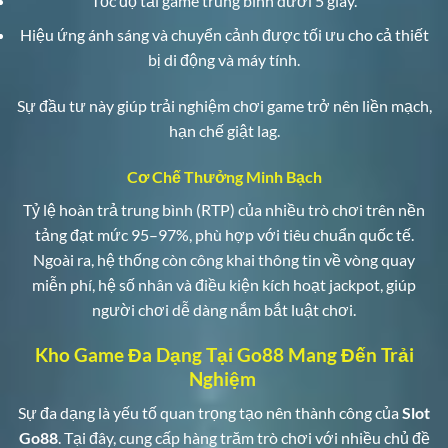
Tốc độ tải game trung bình dưới 5 giây.
Hiệu ứng ánh sáng và chuyển cảnh được tối ưu cho cả thiết
bị di động và máy tính.
Sự đầu tư này giúp trải nghiệm chơi game trở nên liền mạch,
hạn chế giật lag.
Cơ Chế Thưởng Minh Bạch
Tỷ lệ hoàn trả trung bình (RTP) của nhiều trò chơi trên nền
tảng đạt mức 95–97%, phù hợp với tiêu chuẩn quốc tế.
Ngoài ra, hệ thống còn công khai thông tin về vòng quay
miễn phí, hệ số nhân và điều kiện kích hoạt jackpot, giúp
người chơi dễ dàng nắm bắt luật chơi.
Kho Game Đa Dạng Tại Go88 Mang Đến Trải
Nghiệm
Sự đa dạng là yếu tố quan trọng tạo nên thành công của
Slot
Go88
. Tại đây, cung cấp hàng trăm trò chơi với nhiều chủ đề