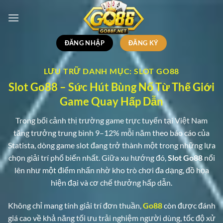
Bỏ
qua
nội
dung
ĐĂNG NHẬP
ĐĂNG KÝ
LƯU TRỮ DANH MỤC:
SLOT GO88
Slot Go88 – Sức Hút Bùng Nổ Từ Thế Giới
Game Quay Hấp Dẫn
Trong bối cảnh thị trường game trực tuyến tại Việt Nam
tăng trưởng trung bình 9–12% mỗi năm theo báo cáo của
Statista, dòng game slot đang trở thành một trong những lựa
chọn giải trí phổ biến nhất. Giữa xu hướng đó,
Slot Go88
nổi
lên như một điểm nhấn nhờ kho trò chơi đa dạng, đồ họa
hiện đại và cơ chế thưởng hấp dẫn.
Không chỉ mang tính giải trí đơn thuần,
Go88
còn được đánh
giá cao về khả năng tối ưu trải nghiệm người dùng, tốc độ xử