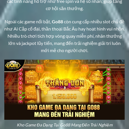
các tính năng hỗ trợ như free spin và hệ số nhân, giúp tăng
cơ hội săn thưởng.
Ngoài các game nổi bật,
Go88
còn cung cấp nhiều slot chủ đề
như Ai Cập cổ đại, thần thoại Bắc Âu hay hoạt hình vui nhộn.
Nhiều trò chơi tích hợp vòng quay miễn phí, nhân thưởng
lớn và jackpot lũy tiến, mang đến trải nghiệm giải trí luôn
mới mẻ cho người chơi.
Kho Game Đa Dạng Tại Go88 Mang Đến Trải Nghiệm