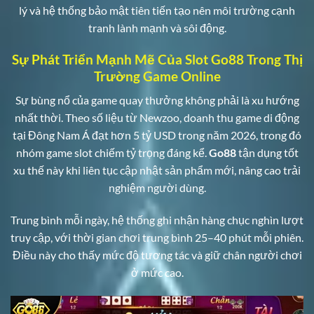
lý và hệ thống bảo mật tiên tiến tạo nên môi trường cạnh
tranh lành mạnh và sôi động.
Sự Phát Triển Mạnh Mẽ Của Slot Go88 Trong Thị
Trường Game Online
Sự bùng nổ của game quay thưởng không phải là xu hướng
nhất thời. Theo số liệu từ Newzoo, doanh thu game di động
tại Đông Nam Á đạt hơn 5 tỷ USD trong năm 2026, trong đó
nhóm game slot chiếm tỷ trọng đáng kể.
Go88
tận dụng tốt
xu thế này khi liên tục cập nhật sản phẩm mới, nâng cao trải
nghiệm người dùng.
Trung bình mỗi ngày, hệ thống ghi nhận hàng chục nghìn lượt
truy cập, với thời gian chơi trung bình 25–40 phút mỗi phiên.
Điều này cho thấy mức độ tương tác và giữ chân người chơi
ở mức cao.