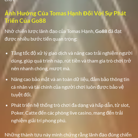
Ảnh Hưởng Của Tomas Hạnh Đối Với Sự Phát
Triển Của Go88
Nhờ chiến lược lãnh đạo của Tomas Hạnh,
Go88
đã đạt
được nhiều bước tiến quan trọng:
Tăng tốc độ xử lý giao dịch và nâng cao trải nghiệm người
dùng, giúp quá trình nạp, rút tiền và tham gia trò chơi trở
nên nhanh chóng, mượt mà.
Nâng cao bảo mật và an toàn dữ liệu, đảm bảo thông tin
cá nhân và tài chính của người chơi luôn được bảo vệ
tuyệt đối.
Phát triển hệ thống trò chơi đa dạng và hấp dẫn, từ slot,
Poker, Catte đến các phòng live casino, mang đến trải
nghiệm giải trí phong phú.
Những thành tựu này minh chứng rằng lãnh đạo đúng chiến