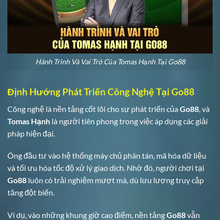
Hành Trình Và Vai Trò Của Tomas Hạnh Tại Go88
Định Hướng Phát Triển Công Nghệ Tại Go88
Công nghệ là nền tảng cốt lõi cho sự phát triển của
Go88
, và
Tomas Hạnh
là người tiên phong trong việc áp dụng các giải
pháp hiện đại.
Ông đầu tư vào hệ thống máy chủ phân tán, mã hóa dữ liệu
và tối ưu hóa tốc độ xử lý giao dịch. Nhờ đó, người chơi tại
Go88
luôn có trải nghiệm mượt mà, dù lưu lượng truy cập
tăng đột biến.
Ví dụ, vào những khung giờ cao điểm, nền tảng
Go88
vẫn