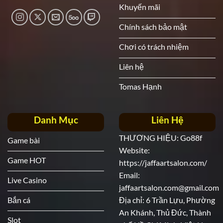
Khuyến mãi
Chính sách bảo mật
Chơi có trách nhiệm
Liên hệ
Tomas Hạnh
Danh Mục
Liên Hệ
THƯƠNG HIỆU: Go88f
Game bài
Website:
Game HOT
https://jaffaartsalon.com/
Email:
Live Casino
jaffaartsalon.com@gmail.com
Bắn cá
Địa chỉ: 6 Trần Lựu, Phường
An Khánh, Thủ Đức, Thành
Slot