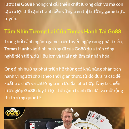
lược tại
Go88
không chỉ cải thiện chất lượng dịch vụ mà còn
tạo ra lợi thế cạnh tranh bền vững trên thị trường game trực
tuyến.
Tầm Nhìn Tương Lai Của Tomas Hạnh Tại Go88
Trong bối cảnh ngành game trực tuyến ngày càng phát triển,
Tomas Hạnh
xác định hướng đi của
Go88
dựa trên công
nghệ tiên tiến, dữ liệu lớn và trải nghiệm cá nhân hóa.
Ông định hướng phát triển hệ thống có khả năng phân tích
hành vi người chơi theo thời gian thực, từ đó đưa ra các đề
xuất trò chơi và chương trình ưu đãi phù hợp. Đây là chiến
lược giúp
Go88
duy trì lợi thế cạnh tranh lâu dài và mở rộng
thị trường quốc tế.