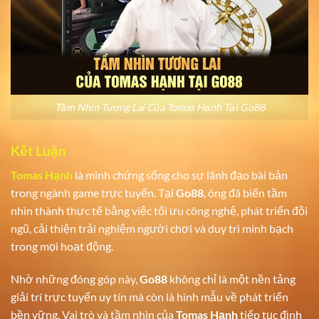
Tầm Nhìn Tương Lai Của Tomas Hạnh Tại Go88
Kết Luận
Tomas Hạnh
là minh chứng sống cho sự lãnh đạo bài bản
trong ngành game trực tuyến. Tại
Go88
, ông đã biến tầm
nhìn thành thực tế bằng việc tối ưu công nghệ, phát triển đội
ngũ, cải thiện trải nghiệm người chơi và duy trì minh bạch
trong mọi hoạt động.
Nhờ những đóng góp này,
Go88
không chỉ là một nền tảng
giải trí trực tuyến uy tín mà còn là hình mẫu về phát triển
bền vững. Vai trò và tầm nhìn của
Tomas Hạnh
tiếp tục định