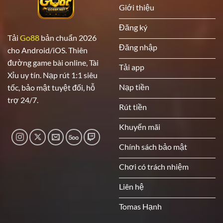
Giới thiệu
Đăng ký
Tải
Go88
bản chuẩn 2026
Đăng nhập
cho Android/iOS. Thiên
đường game bài online, Tài
Tải app
Xỉu uy tín. Nạp rút 1:1 siêu
Nạp tiền
tốc, bảo mật tuyệt đối, hỗ
trợ 24/7.
Rút tiền
Khuyến mãi
Chính sách bảo mật
Chơi có trách nhiệm
Liên hệ
Tomas Hạnh