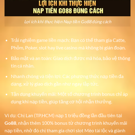
Lợi ích khi thực hiện Nạp tiền Go88 đúng cách
Trải nghiệm game liền mạch: Bạn có thể tham gia Catte,
Phỏm, Poker, slot hay live casino mà không bị gián đoạn.
Bảo mật và an toàn: Giao dịch được mã hóa, bảo vệ thông
tin cá nhân.
Nhanh chóng và tiện lợi: Các phương thức nạp tiền đa
dạng, xử lý giao dịch gần như ngay lập tức.
Tận dụng khuyến mãi: Một số chương trình bonus chỉ áp
dụng khi nạp tiền, giúp tăng cơ hội nhận thưởng.
Ví dụ: Chị Lan (TP.HCM) nạp 1 triệu đồng lần đầu tiên tại
Go88
, nhận thêm 100% bonus từ chương trình khuyến mãi
nạp tiền, nhờ đó chị tham gia chơi slot Mèo tài lộc và giành