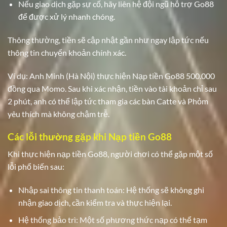
Nếu giao dịch gặp sự cố, hãy liên hệ đội ngũ hỗ trợ Go88
để được xử lý nhanh chóng.
Thông thường, tiền sẽ cập nhật gần như ngay lập tức nếu
thông tin chuyển khoản chính xác.
Ví dụ: Anh Minh (Hà Nội) thực hiện Nạp tiền Go88 500.000
đồng qua Momo. Sau khi xác nhận, tiền vào tài khoản chỉ sau
2 phút, anh có thể lập tức tham gia các bàn Catte và Phỏm
yêu thích mà không chậm trễ.
Các lỗi thường gặp khi Nạp tiền Go88
Khi thực hiện nạp tiền Go88, người chơi có thể gặp một số
lỗi phổ biến sau:
Nhập sai thông tin thanh toán: Hệ thống sẽ không ghi
nhận giao dịch, cần kiểm tra và thực hiện lại.
Hệ thống bảo trì: Một số phương thức nạp có thể tạm