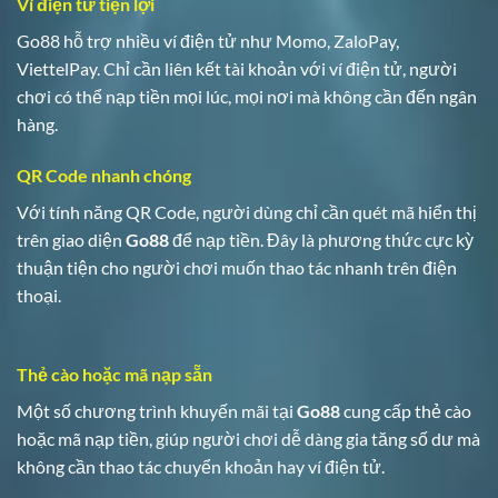
Ví điện tử tiện lợi
Go88 hỗ trợ nhiều ví điện tử như Momo, ZaloPay,
ViettelPay. Chỉ cần liên kết tài khoản với ví điện tử, người
chơi có thể nạp tiền mọi lúc, mọi nơi mà không cần đến ngân
hàng.
QR Code nhanh chóng
Với tính năng QR Code, người dùng chỉ cần quét mã hiển thị
trên giao diện
Go88
để nạp tiền. Đây là phương thức cực kỳ
thuận tiện cho người chơi muốn thao tác nhanh trên điện
thoại.
Thẻ cào hoặc mã nạp sẵn
Một số chương trình khuyến mãi tại
Go88
cung cấp thẻ cào
hoặc mã nạp tiền, giúp người chơi dễ dàng gia tăng số dư mà
không cần thao tác chuyển khoản hay ví điện tử.