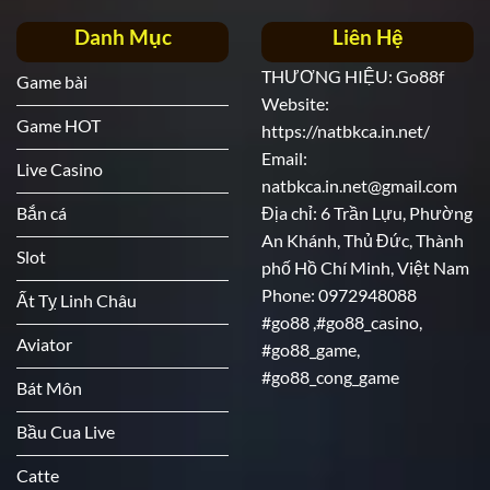
Danh Mục
Liên Hệ
THƯƠNG HIỆU: Go88f
Game bài
Website:
Game HOT
https://natbkca.in.net/
Email:
Live Casino
natbkca.in.net@gmail.com
Bắn cá
Địa chỉ: 6 Trần Lựu, Phường
An Khánh, Thủ Đức, Thành
Slot
phố Hồ Chí Minh, Việt Nam
Phone: 0972948088
Ất Tỵ Linh Châu
#go88 ,#go88_casino,
Aviator
#go88_game,
#go88_cong_game
Bát Môn
Bầu Cua Live
Catte