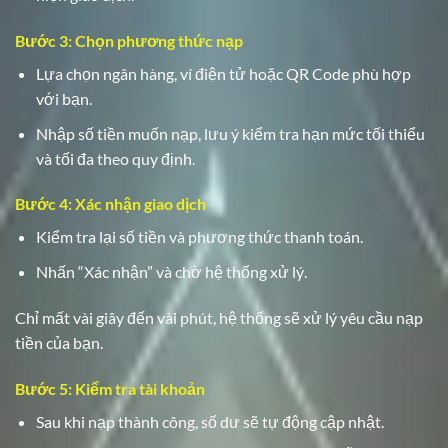
Bước 3: Chọn phương thức nạp
Lựa chọn ngân hàng, ví điện tử hoặc QR Code phù hợp
với bạn.
Nhập số tiền muốn nạp, lưu ý kiểm tra hạn mức tối thiểu
và tối đa theo quy định.
Bước 4: Xác nhận giao dịch
Kiểm tra lại số tiền và phương thức thanh toán.
Nhấn “Xác nhận” và chờ hệ thống xử lý.
Chỉ mất vài giây đến vài phút, hệ thống sẽ xử lý yêu cầu nạp
tiền của bạn.
Bước 5: Kiểm tra tài khoản
Sau khi nạp thành công, số dư sẽ tự động cập nhật.