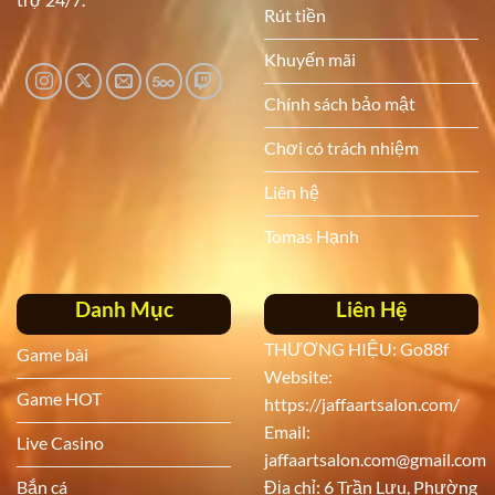
Rút tiền
Khuyến mãi
Chính sách bảo mật
Chơi có trách nhiệm
Liên hệ
Tomas Hạnh
Danh Mục
Liên Hệ
THƯƠNG HIỆU: Go88f
Game bài
Website:
Game HOT
https://jaffaartsalon.com/
Email:
Live Casino
jaffaartsalon.com@gmail.com
Bắn cá
Địa chỉ: 6 Trần Lựu, Phường