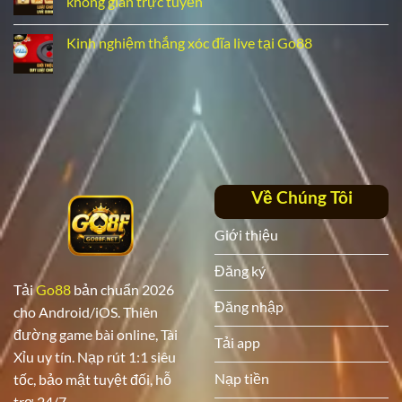
không gian trực tuyến
Kinh nghiệm thắng xóc đĩa live tại Go88
Về Chúng Tôi
Giới thiệu
Đăng ký
Tải
Go88
bản chuẩn 2026
Đăng nhập
cho Android/iOS. Thiên
đường game bài online, Tài
Tải app
Xỉu uy tín. Nạp rút 1:1 siêu
Nạp tiền
tốc, bảo mật tuyệt đối, hỗ
trợ 24/7.