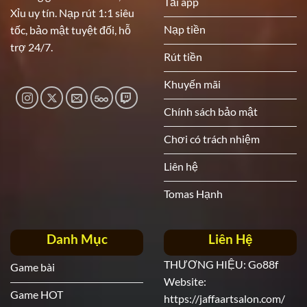
Tải app
Xỉu uy tín. Nạp rút 1:1 siêu
Nạp tiền
tốc, bảo mật tuyệt đối, hỗ
trợ 24/7.
Rút tiền
Khuyến mãi
Chính sách bảo mật
Chơi có trách nhiệm
Liên hệ
Tomas Hạnh
Danh Mục
Liên Hệ
THƯƠNG HIỆU: Go88f
Game bài
Website:
Game HOT
https://jaffaartsalon.com/