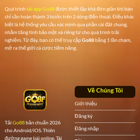
Quá trình
tải app Go88
được thiết lập khá đơn giản khi bạn
chỉ cần hoàn thành 3 bước trên 2 dòng điện thoại. Điều khác
biệt là hệ thống yêu cầu xác minh qua phần cài đặt chung,
nhằm tăng tính bảo mật và riêng tư cho quá trình trải
nghiệm. Từ đây, bạn có thể truy cập
Go88
bằng 1 lần chạm,
mở ra thế giới cá cược tiềm năng.
Về Chúng Tôi
Giới thiệu
Đăng ký
Tải
Go88
bản chuẩn 2026
Đăng nhập
cho Android/iOS. Thiên
đường game bài online, Tài