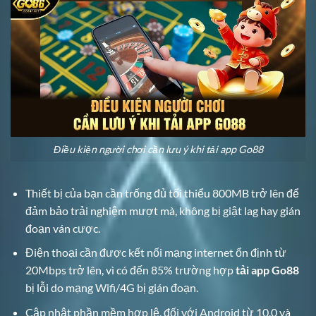
Điều kiện người chơi cần lưu ý khi tải app Go88
Thiết bị của bạn cần trống đủ tối thiểu 800MB trở lên để
đảm bảo trải nghiệm mượt mà, không bị giật lag hay gián
đoạn ván cược.
Điện thoại cần được kết nối mạng internet ổn định từ
20Mbps trở lên, vì có đến 85% trường hợp
tải app Go88
bị lỗi do mạng Wifi/4G bị gián đoạn.
Cập nhật phần mềm hợp lệ, đối với Android từ 10.0 và