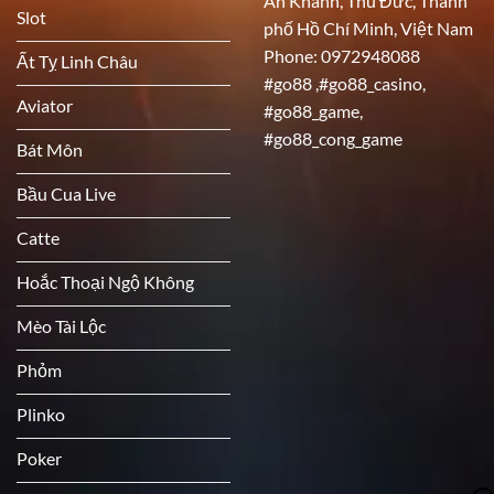
An Khánh, Thủ Đức, Thành
Slot
phố Hồ Chí Minh, Việt Nam
Phone: 0972948088
Ất Tỵ Linh Châu
#go88 ,#go88_casino,
Aviator
#go88_game,
#go88_cong_game
Bát Môn
Bầu Cua Live
Catte
Hoắc Thoại Ngộ Không
Mèo Tài Lộc
Phỏm
Plinko
Poker