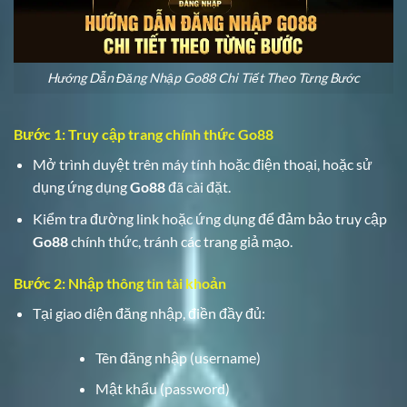
Hướng Dẫn Đăng Nhập Go88 Chi Tiết Theo Từng Bước
Bước 1: Truy cập trang chính thức Go88
Mở trình duyệt trên máy tính hoặc điện thoại, hoặc sử
dụng ứng dụng
Go88
đã cài đặt.
Kiểm tra đường link hoặc ứng dụng để đảm bảo truy cập
Go88
chính thức, tránh các trang giả mạo.
Bước 2: Nhập thông tin tài khoản
Tại giao diện đăng nhập, điền đầy đủ:
Tên đăng nhập (username)
Mật khẩu (password)