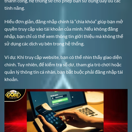
thành công, hệ thống sẽ cho phép bạn sử dụng đầy đủ các
tính năng.
Hiểu đơn giản, đăng nhập chính là “chìa khóa” giúp bạn mở
quyền truy cập vào tài khoản của mình. Nếu không đăng
nhập, bạn chỉ có thể xem thông tin giới thiệu mà không thể
sử dụng các dịch vụ bên trong hệ thống.
Ví dụ: Khi truy cập website, bạn có thể nhìn thấy giao diện
chính. Tuy nhiên, để kiểm tra số dư, tham gia trò chơi hoặc
quản lý thông tin cá nhân, bạn bắt buộc phải đăng nhập tài
khoản.