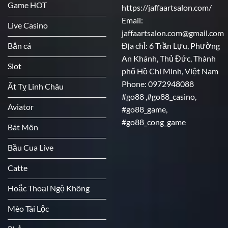
Game HOT
https://jaffaartsalon.com/
Email:
Live Casino
jaffaartsalon.com@gmail.com
Bắn cá
Địa chỉ: 6 Trần Lựu, Phường
An Khánh, Thủ Đức, Thành
Slot
phố Hồ Chí Minh, Việt Nam
Phone: 0972948088
Ất Tỵ Linh Châu
#go88 ,#go88_casino,
Aviator
#go88_game,
#go88_cong_game
Bát Môn
Bầu Cua Live
Catte
Hoắc Thoại Ngộ Không
Mèo Tài Lộc