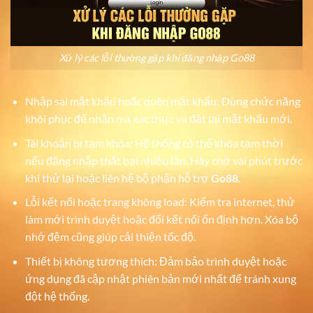
Xử lý các lỗi thường gặp khi đăng nhập Go88
Nhập sai mật khẩu hoặc quên mật khẩu: Dùng chức năng
khôi phục để nhận mã xác thực và đặt lại mật khẩu mới.
Tài khoản bị tạm khóa: Hệ thống có thể khóa tạm thời
nếu đăng nhập thất bại nhiều lần. Hãy chờ vài phút trước
khi thử lại hoặc liên hệ bộ phận hỗ trợ
Go88
.
Lỗi kết nối hoặc trang không load: Kiểm tra internet, thử
làm mới trình duyệt hoặc đổi kết nối ổn định hơn. Xóa bộ
nhớ đệm cũng giúp cải thiện tốc độ.
Thiết bị không tương thích: Đảm bảo trình duyệt hoặc
ứng dụng đã cập nhật phiên bản mới nhất để tránh xung
đột hệ thống.