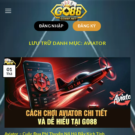
Bỏ
qua
nội
dung
ĐĂNG NHẬP
ĐĂNG KÝ
LƯU TRỮ DANH MỤC:
AVIATOR
01
Th3
Aviator – Cuộc Đua Phi Thuyền Nổ Hũ Đầy Kịch Tính