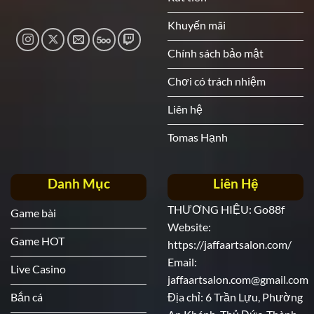
Khuyến mãi
Chính sách bảo mật
Chơi có trách nhiệm
Liên hệ
Tomas Hạnh
Danh Mục
Liên Hệ
THƯƠNG HIỆU: Go88f
Game bài
Website:
Game HOT
https://jaffaartsalon.com/
Email:
Live Casino
jaffaartsalon.com@gmail.com
Bắn cá
Địa chỉ: 6 Trần Lựu, Phường