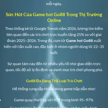
mỗi ngày..
Sức Hút Của Game hot Go88 Trong Thị Trường
Online
Theo thống kê từ Google Trends năm 2026, lượng tìm kiếm
liên quan đến các trò chơi trực tuyến tăng 25% so với giai
đoạn 2025–2026. Trong đó, cụm từ
Game hot Go88
xuất
hiện với tần suất cao, đặc biệt ở nhóm người dùng từ 22–35
tuổi.
Sự quan tâm này đến từ nhiều yếu tố như giao diện trực
quan, tốc độ xử lý ổn định và danh mục trò chơi phong phú.
Go88 Đa Dạng Thể Loại Trò Chơi
Hệ thống cung cấp nhiều dòng game hấp dẫn như:
Game quay thưởng với RTP trung bình 95–97%.
Game bài truyền thống như tiến lên, phỏm, mậu binh.