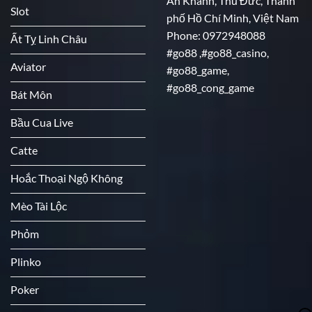
An Khánh, Thủ Đức, Thành
Slot
phố Hồ Chí Minh, Việt Nam
Phone: 0972948088
Ất Tỵ Linh Châu
#go88 ,#go88_casino,
Aviator
#go88_game,
#go88_cong_game
Bát Môn
Bầu Cua Live
Catte
Hoắc Thoại Ngộ Không
Mèo Tài Lộc
Phỏm
Plinko
Poker