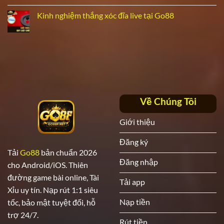
Kinh nghiệm thắng xóc đĩa live tại Go88
Về Chúng Tôi
Giới thiệu
Đăng ký
Tải
Go88
bản chuẩn 2026
Đăng nhập
cho Android/iOS. Thiên
đường game bài online, Tài
Tải app
Xỉu uy tín. Nạp rút 1:1 siêu
Nạp tiền
tốc, bảo mật tuyệt đối, hỗ
trợ 24/7.
Rút tiền