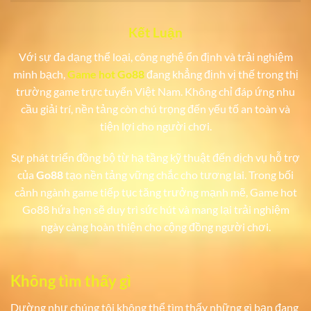
Kết Luận
Với sự đa dạng thể loại, công nghệ ổn định và trải nghiệm
minh bạch,
Game hot Go88
đang khẳng định vị thế trong thị
trường game trực tuyến Việt Nam. Không chỉ đáp ứng nhu
cầu giải trí, nền tảng còn chú trọng đến yếu tố an toàn và
tiện lợi cho người chơi.
Sự phát triển đồng bộ từ hạ tầng kỹ thuật đến dịch vụ hỗ trợ
của
Go88
tạo nền tảng vững chắc cho tương lai. Trong bối
cảnh ngành game tiếp tục tăng trưởng mạnh mẽ, Game hot
Go88 hứa hẹn sẽ duy trì sức hút và mang lại trải nghiệm
ngày càng hoàn thiện cho cộng đồng người chơi.
Không tìm thấy gì
Dường như chúng tôi không thể tìm thấy những gì bạn đang