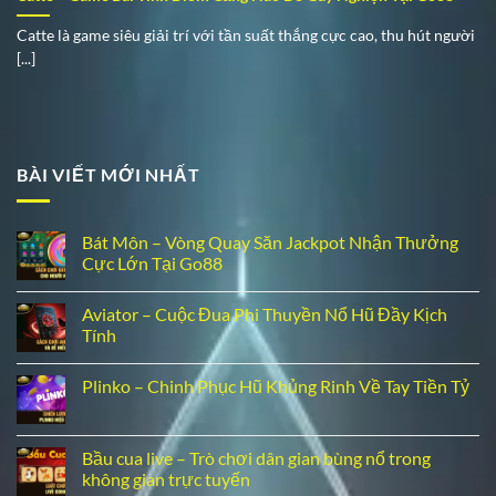
Catte là game siêu giải trí với tần suất thắng cực cao, thu hút người
[...]
BÀI VIẾT MỚI NHẤT
Bát Môn – Vòng Quay Săn Jackpot Nhận Thưởng
Cực Lớn Tại Go88
Aviator – Cuộc Đua Phi Thuyền Nổ Hũ Đầy Kịch
Tính
Plinko – Chinh Phục Hũ Khủng Rinh Về Tay Tiền Tỷ
Bầu cua live – Trò chơi dân gian bùng nổ trong
không gian trực tuyến