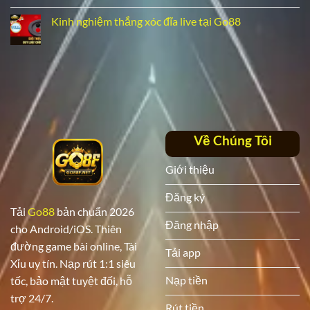
Kinh nghiệm thắng xóc đĩa live tại Go88
Về Chúng Tôi
Giới thiệu
Đăng ký
Tải
Go88
bản chuẩn 2026
Đăng nhập
cho Android/iOS. Thiên
đường game bài online, Tài
Tải app
Xỉu uy tín. Nạp rút 1:1 siêu
Nạp tiền
tốc, bảo mật tuyệt đối, hỗ
trợ 24/7.
Rút tiền