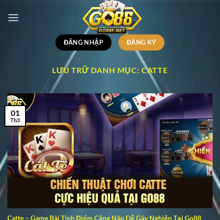
Bỏ
qua
nội
dung
ĐĂNG NHẬP
ĐĂNG KÝ
LƯU TRỮ DANH MỤC:
CATTE
01
Th3
Catte – Game Bài Tính Điểm Căng Não Dễ Gây Nghiện Tại Go88