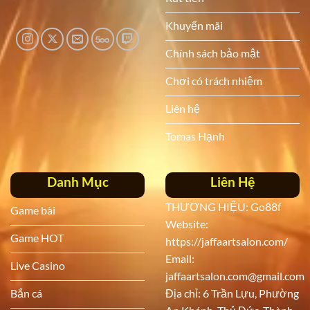
Khuyến mãi
Chính sách bảo mật
Chơi có trách nhiệm
Liên hệ
Tomas Hạnh
Danh Mục
Liên Hệ
THƯƠNG HIỆU: Go88f
Game bài
Website:
Game HOT
https://jaffaartsalon.com/
Email:
Live Casino
jaffaartsalon.com@gmail.com
Bắn cá
Địa chỉ: 6 Trần Lựu, Phường