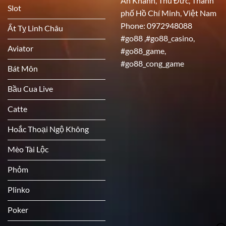
An Khánh, Thủ Đức, Thành
Slot
phố Hồ Chí Minh, Việt Nam
Phone: 0972948088
Ất Tỵ Linh Châu
#go88 ,#go88_casino,
Aviator
#go88_game,
#go88_cong_game
Bát Môn
Bầu Cua Live
Catte
Hoắc Thoại Ngộ Không
Mèo Tài Lộc
Phỏm
Plinko
Poker