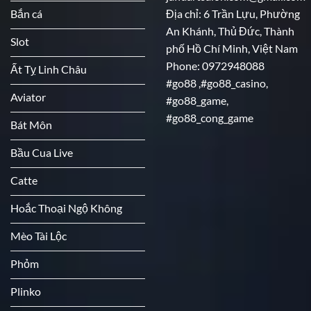
Bắn cá
Địa chỉ: 6 Trần Lựu, Phường
An Khánh, Thủ Đức, Thành
Slot
phố Hồ Chí Minh, Việt Nam
Phone: 0972948088
Ất Tỵ Linh Châu
#go88 ,#go88_casino,
Aviator
#go88_game,
#go88_cong_game
Bát Môn
Bầu Cua Live
Catte
Hoắc Thoại Ngộ Không
Mèo Tài Lộc
Phỏm
Plinko