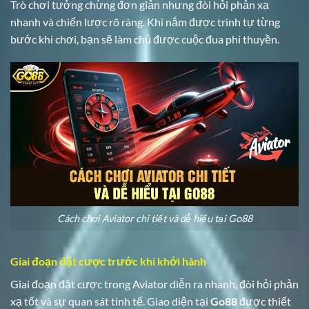
Trò chơi tưởng chừng đơn giản nhưng đòi hỏi phản xạ
nhanh và chiến lược rõ ràng. Khi nắm được trình tự từng
bước khi chơi, bạn sẽ làm chủ được cuộc đua phi thuyền.
Cách chơi Aviator chi tiết và dễ hiểu tại Go88
Giai đoạn đặt cược trước khi khởi hành
Giai đoạn đặt cược trong Aviator diễn ra nhanh, đòi hỏi phản
xạ tốt và sự quan sát tinh tế. Giao diện tại
Go88
được thiết