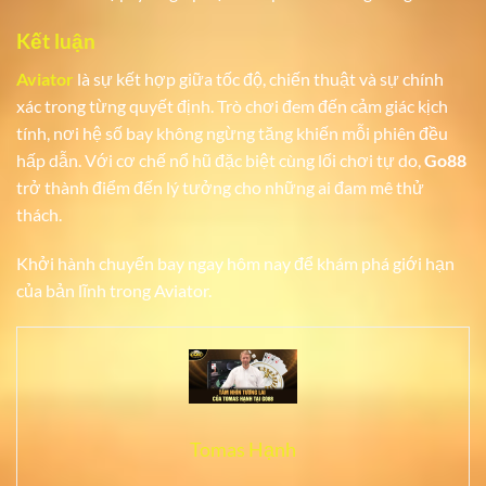
Kết luận
Aviator
là sự kết hợp giữa tốc độ, chiến thuật và sự chính
xác trong từng quyết định. Trò chơi đem đến cảm giác kịch
tính, nơi hệ số bay không ngừng tăng khiến mỗi phiên đều
hấp dẫn. Với cơ chế nổ hũ đặc biệt cùng lối chơi tự do,
Go88
trở thành điểm đến lý tưởng cho những ai đam mê thử
thách.
Khởi hành chuyến bay ngay hôm nay để khám phá giới hạn
của bản lĩnh trong Aviator.
Tomas Hạnh