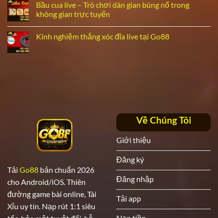
Bầu cua live – Trò chơi dân gian bùng nổ trong
không gian trực tuyến
Kinh nghiệm thắng xóc đĩa live tại Go88
Về Chúng Tôi
Giới thiệu
Đăng ký
Tải
Go88
bản chuẩn 2026
Đăng nhập
cho Android/iOS. Thiên
đường game bài online, Tài
Tải app
Xỉu uy tín. Nạp rút 1:1 siêu
Nạp tiền