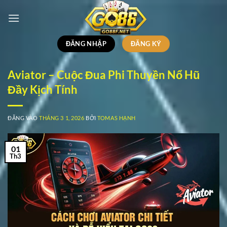
Bỏ
qua
nội
dung
ĐĂNG NHẬP
ĐĂNG KÝ
Aviator – Cuộc Đua Phi Thuyền Nổ Hũ
Đầy Kịch Tính
ĐĂNG VÀO
THÁNG 3 1, 2026
BỞI
TOMAS HẠNH
01
Th3