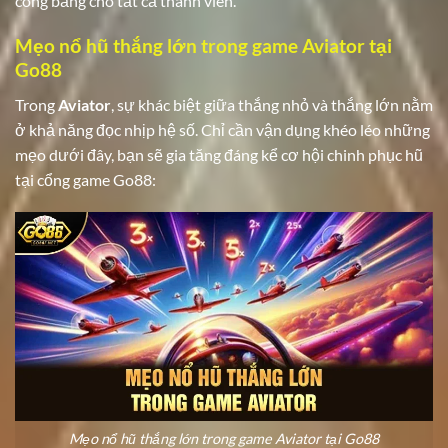
công bằng cho tất cả thành viên.
Mẹo nổ hũ thắng lớn trong game Aviator tại
Go88
Trong
Aviator
, sự khác biệt giữa thắng nhỏ và thắng lớn nằm
ở khả năng đọc nhịp hệ số. Chỉ cần vận dụng khéo léo những
mẹo dưới đây, bạn sẽ gia tăng đáng kể cơ hội chinh phục hũ
tại cổng game Go88:
Mẹo nổ hũ thắng lớn trong game Aviator tại Go88