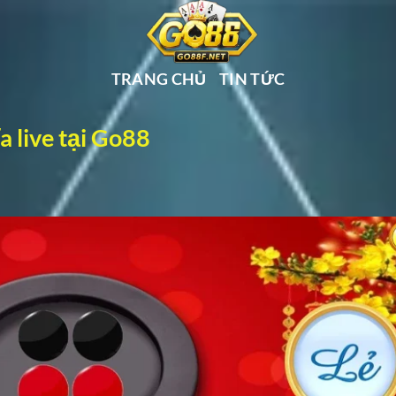
TRANG CHỦ
TIN TỨC
a live tại Go88