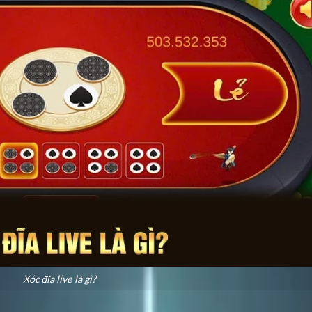
Xóc đĩa live là gì?