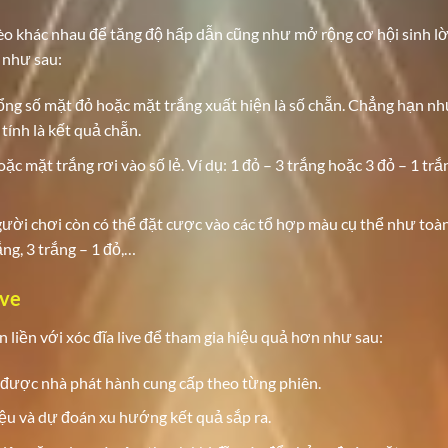
o khác nhau để tăng độ hấp dẫn cũng như mở rộng cơ hội sinh lờ
như sau:
ổng số mặt đỏ hoặc mặt trắng xuất hiện là số chẵn. Chẳng hạn nh
tính là kết quả chẵn.
c mặt trắng rơi vào số lẻ. Ví dụ: 1 đỏ – 3 trắng hoặc 3 đỏ – 1 trắ
ười chơi còn có thể đặt cược vào các tổ hợp màu cụ thể như toà
ắng, 3 trắng – 1 đỏ,…
ive
liền với xóc đĩa live để tham gia hiệu quả hơn như sau:
u được nhà phát hành cung cấp theo từng phiên.
liệu và dự đoán xu hướng kết quả sắp ra.