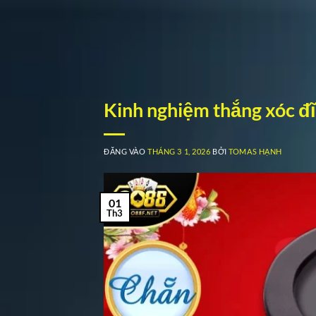
Bỏ
qua
nội
dung
Kinh nghiệm thắng xóc đĩ
ĐĂNG VÀO
THÁNG 3 1, 2026
BỞI
TOMAS HẠNH
01
Th3