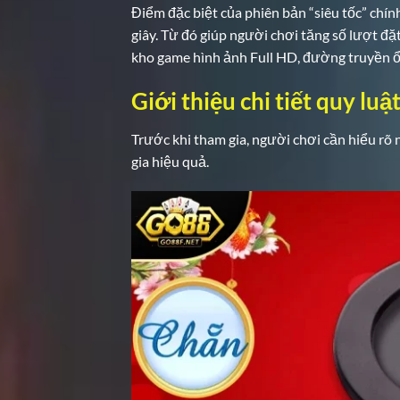
Điểm đặc biệt của phiên bản “siêu tốc” chính
giây. Từ đó giúp người chơi tăng số lượt đặ
kho game hình ảnh Full HD, đường truyền ổn
Giới thiệu chi tiết quy luật
Trước khi tham gia, người chơi cần hiểu rõ
gia hiệu quả.