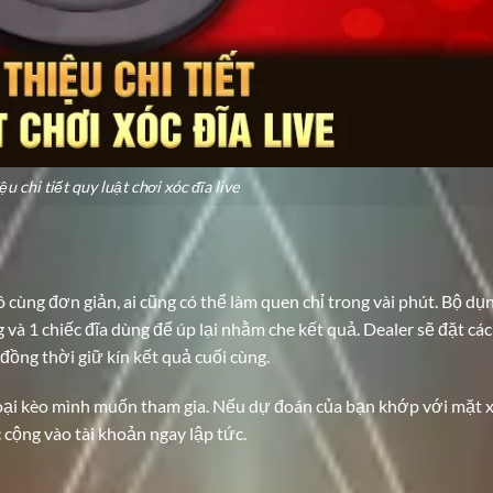
ệu chi tiết quy luật chơi xóc đĩa live
 cùng đơn giản, ai cũng có thể làm quen chỉ trong vài phút. Bộ dụ
 và 1 chiếc đĩa dùng để úp lại nhằm che kết quả. Dealer sẽ đặt các
đồng thời giữ kín kết quả cuối cùng.
loại kèo mình muốn tham gia. Nếu dự đoán của bạn khớp với mặt 
cộng vào tài khoản ngay lập tức.