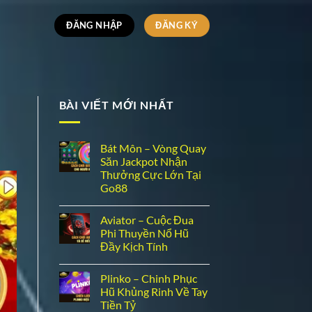
ĐĂNG NHẬP
ĐĂNG KÝ
BÀI VIẾT MỚI NHẤT
Bát Môn – Vòng Quay
Săn Jackpot Nhận
Thưởng Cực Lớn Tại
Go88
Aviator – Cuộc Đua
Phi Thuyền Nổ Hũ
Đầy Kịch Tính
Plinko – Chinh Phục
Hũ Khủng Rinh Về Tay
Tiền Tỷ