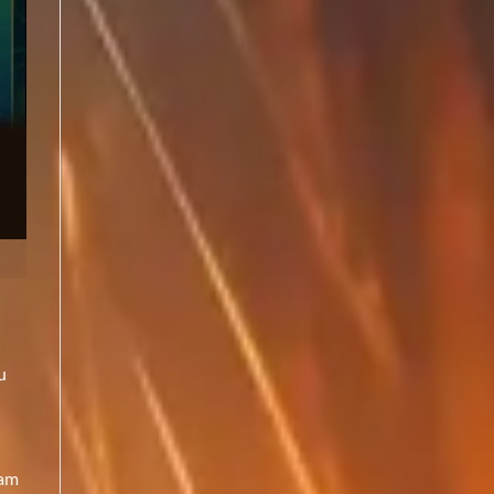
u
Cam