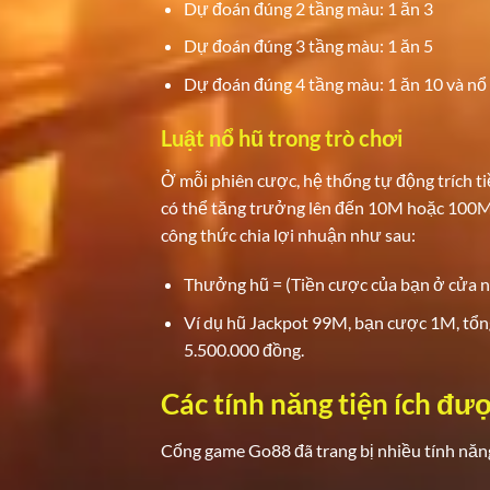
Dự đoán đúng 2 tầng màu: 1 ăn 3
Dự đoán đúng 3 tầng màu: 1 ăn 5
Dự đoán đúng 4 tầng màu: 1 ăn 10 và nổ
Luật nổ hũ trong trò chơi
Ở mỗi phiên cược, hệ thống tự động trích ti
có thể tăng trưởng lên đến 10M hoặc 100M. 
công thức chia lợi nhuận như sau:
Thưởng hũ = (Tiền cược của bạn ở cửa nổ 
Ví dụ hũ Jackpot 99M, bạn cược 1M, tổng
5.500.000 đồng.
Các tính năng tiện ích đư
Cổng game Go88 đã trang bị nhiều tính năn