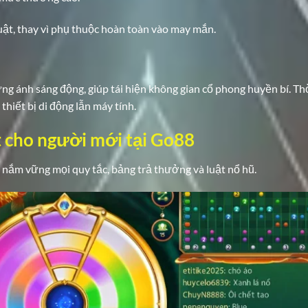
uật, thay vì phụ thuộc hoàn toàn vào may mắn.
g ánh sáng động, giúp tái hiện không gian cổ phong huyền bí. Th
 thiết bị di động lẫn máy tính.
t cho người mới tại Go88
 nắm vững mọi quy tắc, bảng trả thưởng và luật nổ hũ.