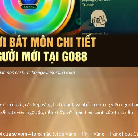
át môn chi tiết cho người mới tại Go88
hí trời đất, cá chép vàng bơi quanh và nhả ra những viên ngọc bá
ắc của viên ngọc đó, nếu khớp với màu trên cánh cửa thì chiến
ỗi cửa sẽ gồm 4 tầng màu (ví dụ Vàng – Tím – Vàng – Trắng hoặc 