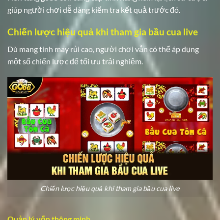
giúp người chơi dễ dàng kiểm tra kết quả trước đó.
Chiến lược hiệu quả khi tham gia bầu cua live
Dù mang tính may rủi cao, người chơi vẫn có thể áp dụng
một số chiến lược để tối ưu trải nghiệm.
Chiến lược hiệu quả khi tham gia bầu cua live
Quản lý vốn thông minh