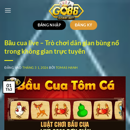
Bỏ
qua
nội
dung
ĐĂNG NHẬP
ĐĂNG KÝ
Bầu cua live – Trò chơi dân gian bùng nổ
trong không gian trực tuyến
ĐĂNG VÀO
THÁNG 3 1, 2026
BỞI
TOMAS HẠNH
01
Th3