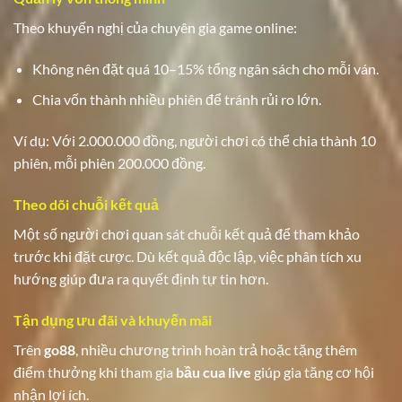
Theo khuyến nghị của chuyên gia game online:
Không nên đặt quá 10–15% tổng ngân sách cho mỗi ván.
Chia vốn thành nhiều phiên để tránh rủi ro lớn.
Ví dụ: Với 2.000.000 đồng, người chơi có thể chia thành 10
phiên, mỗi phiên 200.000 đồng.
Theo dõi chuỗi kết quả
Một số người chơi quan sát chuỗi kết quả để tham khảo
trước khi đặt cược. Dù kết quả độc lập, việc phân tích xu
hướng giúp đưa ra quyết định tự tin hơn.
Tận dụng ưu đãi và khuyến mãi
Trên
go88
, nhiều chương trình hoàn trả hoặc tặng thêm
điểm thưởng khi tham gia
bầu cua live
giúp gia tăng cơ hội
nhận lợi ích.