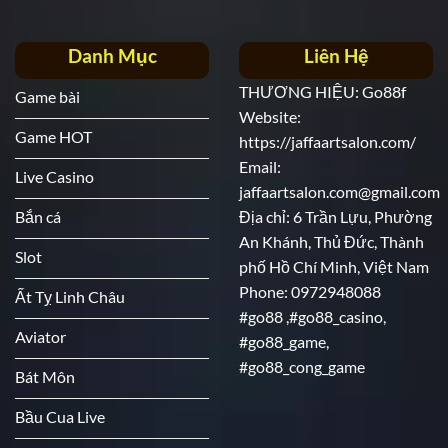
Danh Mục
Liên Hệ
THƯƠNG HIỆU: Go88f
Game bài
Website:
Game HOT
https://jaffaartsalon.com/
Email:
Live Casino
jaffaartsalon.com@gmail.com
Bắn cá
Địa chỉ: 6 Trần Lựu, Phường
An Khánh, Thủ Đức, Thành
Slot
phố Hồ Chí Minh, Việt Nam
Phone: 0972948088
Ất Tỵ Linh Châu
#go88 ,#go88_casino,
Aviator
#go88_game,
#go88_cong_game
Bát Môn
Bầu Cua Live