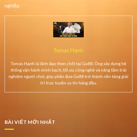
nghiệp.
Tomas Hạnh
Tomas Hạnh là lãnh đạo then chốt tại Go88. Ông xây dựng hệ
thống vận hành minh bạch, tối ưu công nghệ và nâng tầm trải
nghiệm người chơi, góp phần đưa Go88 trở thành nền tảng giải
trí trực tuyến uy tín hàng đầu.
BÀI VIẾT MỚI NHẤT