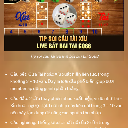
Tip soi cầu Tài xỉu live bất bại tại Go88
Cầu bệt: Cửa Tài hoặc Xỉu xuất hiện liên tục, trong
khoảng 3 – 10 ván. Đây là loại cầu phổ biến, giúp 80%
member áp dụng giành phần thắng.
Cầu đảo: 2 cửa thay phiên nhau xuất hiện, ví dụ như Tài –
Xỉu hoặc ngược lại. Loại nhịp này kéo dài trong 3 – 10 ván
nên hãy tận dụng để nâng cao nguồn thu nhập.
Cầu nghiêng: Thống kê xác suất nổ của 2 cửa trong