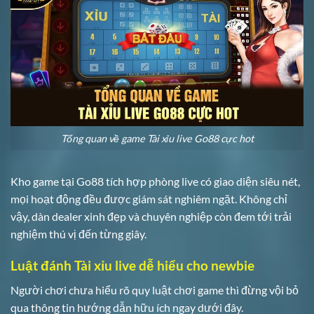
Tổng quan về game Tài xỉu live Go88 cực hot
Kho game tại Go88 tích hợp phòng live có giao diện siêu nét,
mọi hoạt động đều được giám sát nghiêm ngặt. Không chỉ
vậy, dàn dealer xinh đẹp và chuyên nghiệp còn đem tới trải
nghiệm thú vị đến từng giây.
Luật đánh Tài xỉu live dễ hiểu cho newbie
Người chơi chưa hiểu rõ quy luật chơi game thì đừng vội bỏ
qua thông tin hướng dẫn hữu ích ngay dưới đây.