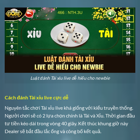
Luật đánh Tài xỉu live dễ hiểu cho newbie
Cách đánh Tài xỉu live cực dễ
Nguyên tắc chơi Tài xỉu live khá giống với kiểu truyền thống.
Người chơi sẽ có 2 lựa chọn chính là Tài và Xỉu. Thời gian đầu
tư tiền kéo dài trong vòng 40 giây. Kết thúc khung giờ này
Dealer sẽ bắt đầu lắc ống và công bố kết quả.