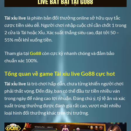
Tài xỉu live
là phiên bản đổi thưởng online sở hữu quy tắc
cược tiền siêu dễ. Người chơi nhập cuộc chỉ cần chốt 1 trong
2 cửa là Tài hoặc Xỉu. Xác suất thắng siêu cao, đạt tới 50 –
55% mỗi khỉ xuống tiền.
Tham gia tại
Go88
còn cực kỳ nhanh chóng và đảm bảo
chuẩn xác 100%.
Tổng quan về game Tài xỉu live Go88 cực hot
Tài xỉu live
là trò chơi hấp dẫn, chưa từng khiến người chơi
phải thất vọng. Đến đây, bạn có thể đầu tư tiền nhiều ván
trong ngày để nâng cao lợi nhuận. Đáng chú ý, tỷ lệ ăn và xác
suất trúng thưởng được đánh giá rất cao, vượt mặt nhiều
loại hình đổi thưởng khác trên thị trường.