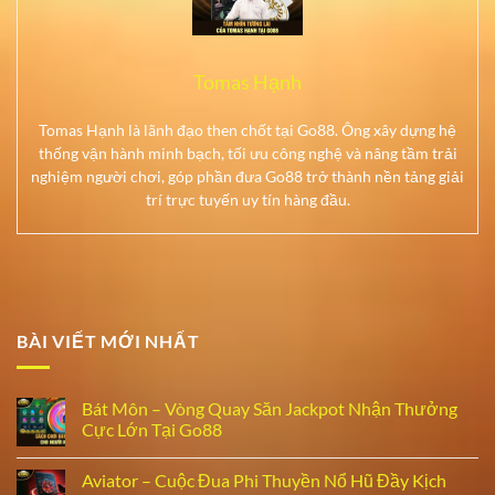
Tomas Hạnh
Tomas Hạnh là lãnh đạo then chốt tại Go88. Ông xây dựng hệ
thống vận hành minh bạch, tối ưu công nghệ và nâng tầm trải
nghiệm người chơi, góp phần đưa Go88 trở thành nền tảng giải
trí trực tuyến uy tín hàng đầu.
BÀI VIẾT MỚI NHẤT
Bát Môn – Vòng Quay Săn Jackpot Nhận Thưởng
Cực Lớn Tại Go88
Aviator – Cuộc Đua Phi Thuyền Nổ Hũ Đầy Kịch