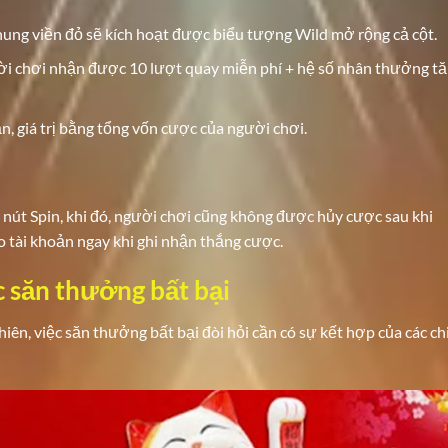
ung viền đỏ sẽ kích hoạt được biểu tượng Wild mở rộng cả cột.
ời chơi nhận được 10 lượt quay miễn phí + hệ số nhân thưởng t
, giá trị bằng tổng vốn cược của người chơi.
 nút Spin, khi đó, người chơi cũng không được hủy cược sau khi
 tài khoản ngay khi ghi nhận thắng cược.
c săn thưởng bất bại
hiên, việc săn thưởng bất bại đòi hỏi cần có sự kết hợp của các ch