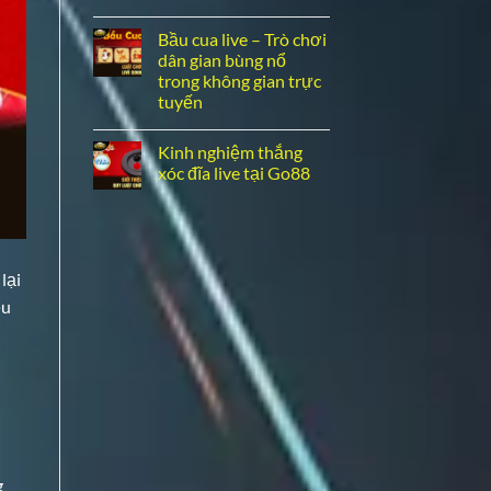
Bầu cua live – Trò chơi
dân gian bùng nổ
trong không gian trực
tuyến
Kinh nghiệm thắng
xóc đĩa live tại Go88
lại
ệu
g