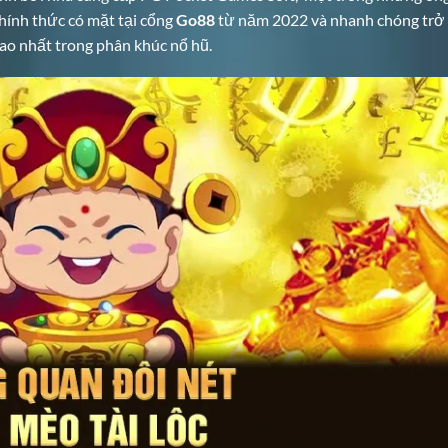
chính thức có mặt tại cổng
Go88
từ năm 2022 và nhanh chóng trở
cao nhất trong phân khúc nổ hũ.