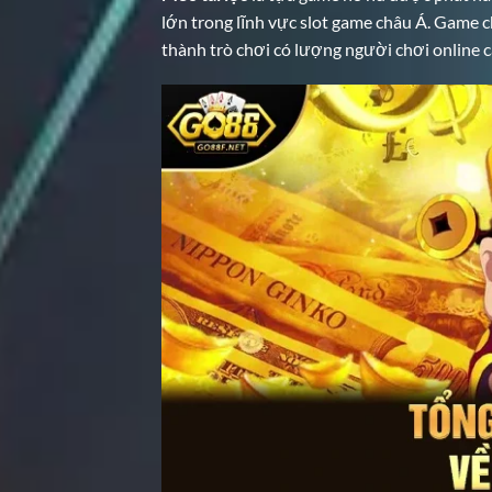
lớn trong lĩnh vực slot game châu Á. Game 
thành trò chơi có lượng người chơi online 