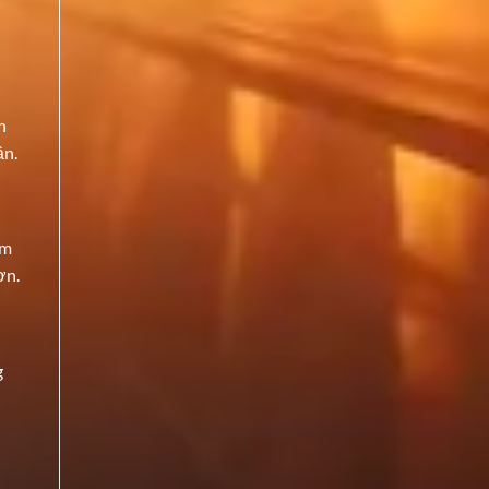
h
ần.
ểm
ơn.
g