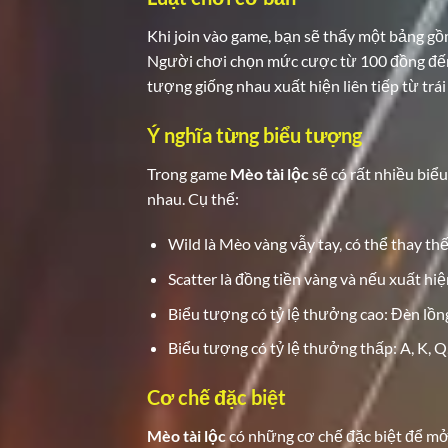
Khi join vào game, bạn sẽ thấy một bảng gồm
Người chơi chọn mức cược từ 100 đồng đến 
tượng giống nhau xuất hiện liên tiếp từ trá
Ý nghĩa từng biểu tượng
Trong game
Mèo tài lộc
sẽ có rất nhiều biể
nhau. Cụ thể:
Wild là Mèo vàng vẫy tay, có thể thay th
Scatter là đồng tiền vàng và nếu xuất hiện
Biểu tượng có tỷ lệ thưởng cao: Đèn lồng,
Biểu tượng có tỷ lệ thưởng thấp: A, K, Q, 
Cơ chế đặc biệt
Mèo tài lộc
có những cơ chế đặc biệt để mở