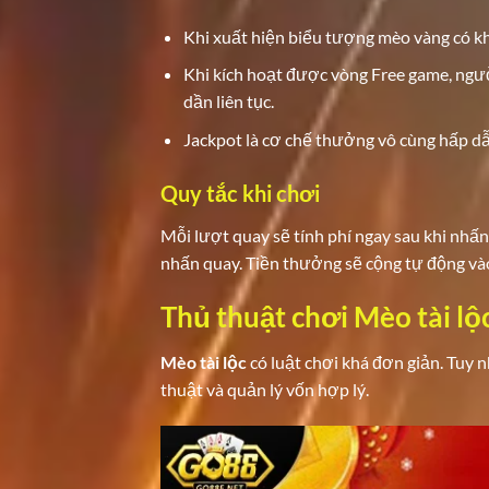
Khi xuất hiện biểu tượng mèo vàng có kh
Khi kích hoạt được vòng Free game, ngư
dần liên tục.
Jackpot là cơ chế thưởng vô cùng hấp dẫn
Quy tắc khi chơi
Mỗi lượt quay sẽ tính phí ngay sau khi nhấn
nhấn quay. Tiền thưởng sẽ cộng tự động vào
Thủ thuật chơi Mèo tài lộ
Mèo tài lộc
có luật chơi khá đơn giản. Tuy n
thuật và quản lý vốn hợp lý.