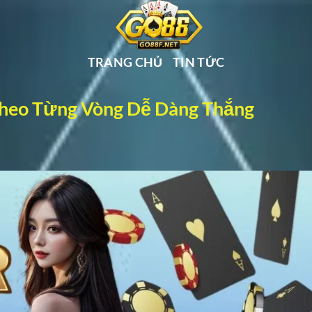
TRANG CHỦ
TIN TỨC
heo Từng Vòng Dễ Dàng Thắng