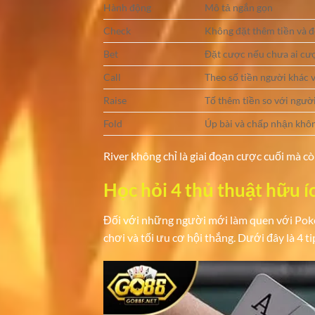
Hành động
Mô tả ngắn gọn
Check
Không đặt thêm tiền và để
Bet
Đặt cược nếu chưa ai cư
Call
Theo số tiền người khác 
Raise
Tố thêm tiền so với ngườ
Fold
Úp bài và chấp nhận khôn
River không chỉ là giai đoạn cược cuối mà cò
Học hỏi 4 thủ thuật hữu í
Đối với những người mới làm quen với Poker
chơi và tối ưu cơ hội thắng. Dưới đây là 4 ti