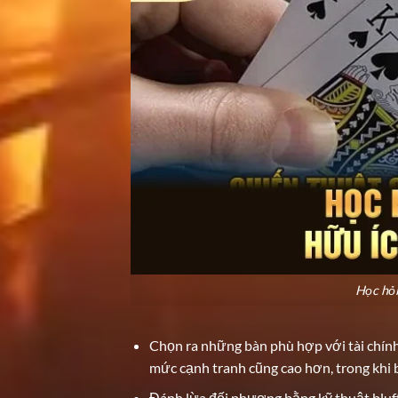
Học hỏi
Chọn ra những bàn phù hợp với tài chính
mức cạnh tranh cũng cao hơn, trong khi b
Đánh lừa đối phương bằng kỹ thuật bluff