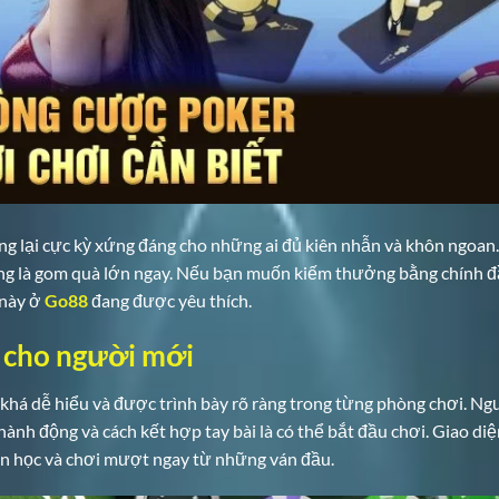
g lại cực kỳ xứng đáng cho những ai đủ kiên nhẫn và khôn ngoan.
hắng là gom quà lớn ngay. Nếu bạn muốn kiếm thưởng bằng chính 
 này ở
Go88
đang được yêu thích.
u cho người mới
 khá dễ hiểu và được trình bày rõ ràng trong từng phòng chơi. Ng
hành động và cách kết hợp tay bài là có thể bắt đầu chơi. Giao di
ạn học và chơi mượt ngay từ những ván đầu.