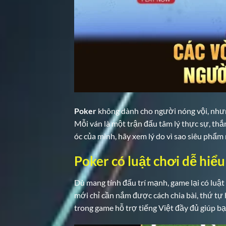
Poker
không dành cho người nóng vội, nhưn
Mỗi ván là một trận đấu tâm lý thực sự, t
óc của mình, hãy xem lý do vì sao siêu phẩm
Poker có luật chơi dễ hiể
Dù mang tính đấu trí mạnh, game lại có luật
mới chỉ cần nắm được cách chia bài, thứ tự 
trong game hỗ trợ tiếng Việt đầy đủ giúp b