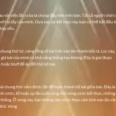
u với việc lật ra ba lá chung đầu tiên trên bàn. Tất cả người chơi 
 với lá tẩy của mình. Dựa vào sự kết hợp này, bạn có thể bắt đầu t
 hay yếu.
i chung thứ tư, nâng tổng số bài trên bàn lên thành bốn lá. Lúc này,
giá bài của mình có khả năng thắng hay không. Đây là giai đoạn
hoặc bluff để ép đối thủ bỏ bài.
 bài chung thứ năm được lật để hoàn thành bộ bài giữa bàn. Đây là
ịnh cược, tố hoặc úp lần cuối cùng. Khi vòng cược kết thúc, những 
ến thắng. Ở vòng này, bạn không nên cược theo cảm tính mà cần câ
 thủ. Vòng